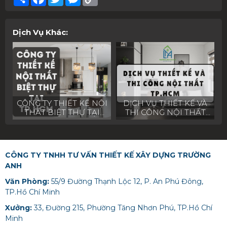
Link
Dịch Vụ Khác:
CÔNG TY THIẾT KẾ NỘI
DỊCH VỤ THIẾT KẾ VÀ
THẤT BIỆT THỰ TẠI
THI CÔNG NỘI THẤT
TP.HCM – TRƯỜNG
TP.HCM – TRƯỜNG
ANH DECOR
ANH DECOR
CÔNG TY TNHH TƯ VẤN THIẾT KẾ XÂY DỰNG TRƯỜNG
ANH
Văn Phòng:
55/9 Đường Thạnh Lộc 12, P. An Phú Đông,
TP.Hồ Chí Minh
Xưởng:
33, Đường 215, Phường Tăng Nhơn Phú, TP.Hồ Chí
Minh