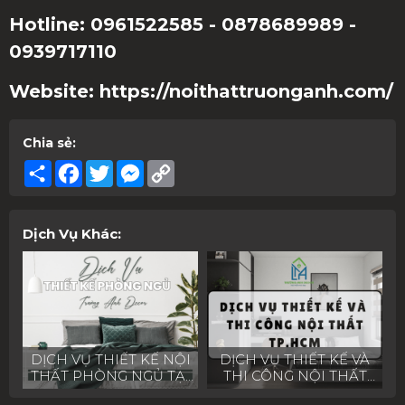
Hotline: 0961522585 - 0878689989 -
0939717110
Website: https://noithattruonganh.com/
Chia sẻ:
Share
Facebook
Twitter
Messenger
Copy
Link
Dịch Vụ Khác:
DỊCH VỤ THIẾT KẾ NỘI
DỊCH VỤ THIẾT KẾ VÀ
THẤT PHÒNG NGỦ TẠI
THI CÔNG NỘI THẤT
TRƯỜNG ANH DECOR
TP.HCM – TRƯỜNG