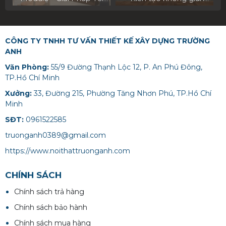
Ưu Cho Không Gian
sống đẳng cấp cùng
Sống Hiện Đại
Trường Anh Decor
CÔNG TY TNHH TƯ VẤN THIẾT KẾ XÂY DỰNG TRƯỜNG
ANH
Văn Phòng:
55/9 Đường Thạnh Lộc 12, P. An Phú Đông,
TP.Hồ Chí Minh
Xưởng:
33, Đường 215, Phường Tăng Nhơn Phú, TP.Hồ Chí
Minh
SĐT:
0961522585
truonganh0389@gmail.com
https://www.noithattruonganh.com
CHÍNH SÁCH
Chính sách trả hàng
Chính sách bảo hành
Chính sách mua hàng