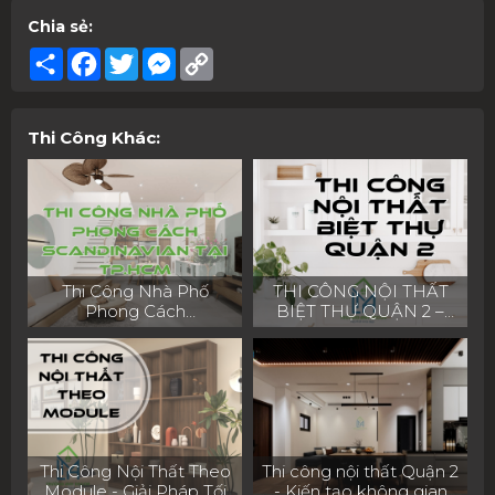
Chia sẻ:
Share
Facebook
Twitter
Messenger
Copy
Link
Thi Công Khác:
Thi Công Nhà Phố
THI CÔNG NỘI THẤT
Phong Cách
BIỆT THỰ QUẬN 2 –
Scandinavian – Giải Pháp
TRƯỜNG ANH DECOR
Cho Nhà Nhỏ, Gọn Gàng
Thi Công Nội Thất Theo
Thi công nội thất Quận 2
Module - Giải Pháp Tối
- Kiến tạo không gian