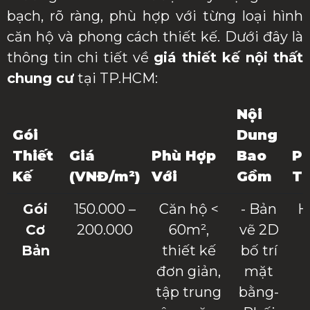
bạch, rõ ràng, phù hợp với từng loại hình
căn hộ và phong cách thiết kế. Dưới đây là
thông tin chi tiết về
giá thiết kế nội thất
chung cư
tại TP.HCM:
Nội
Gói
Dung
Thiết
Giá
Phù Hợp
Bao
P
Kế
(VNĐ/m²)
Với
Gồm
Th
Gói
150.000 –
Căn hộ <
- Bản
H
Cơ
200.000
60m²,
vẽ 2D
Bản
thiết kế
bố trí
đơn giản,
mặt
tập trung
bằng-