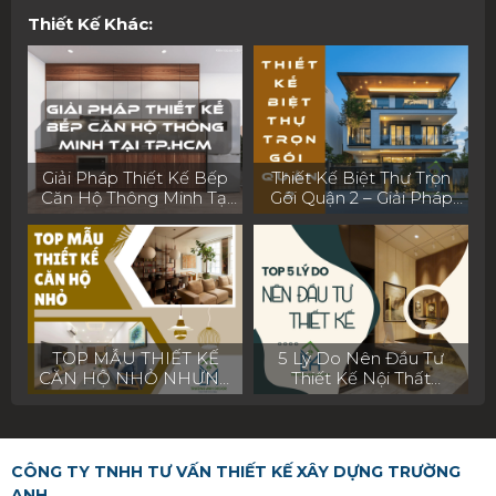
Thiết Kế Khác:
Giải Pháp Thiết Kế Bếp
Thiết Kế Biệt Thự Trọn
Căn Hộ Thông Minh Tại
Gói Quận 2 – Giải Pháp
TP.HCM
Hoàn Hảo Cho Không
Gian Sống Đẳng Cấp
TOP MẪU THIẾT KẾ
5 Lý Do Nên Đầu Tư
CĂN HỘ NHỎ NHƯNG
Thiết Kế Nội Thất
ĐẦY ĐỦ TIỆN NGHI
Chuyên Nghiệp Ngay Từ
HOT 2025
Đầu
CÔNG TY TNHH TƯ VẤN THIẾT KẾ XÂY DỰNG TRƯỜNG
ANH