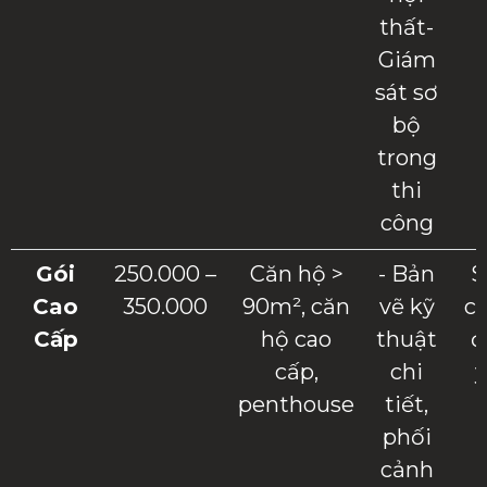
thất-
Giám
sát sơ
bộ
trong
thi
công
Gói
250.000 –
Căn hộ >
- Bản
S
Cao
350.000
90m², căn
vẽ kỹ
cổ
Cấp
hộ cao
thuật
đ
cấp,
chi
y
penthouse
tiết,
phối
cảnh