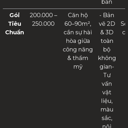
bản
Gói
200.000 –
Căn hộ
- Bản
Tiêu
250.000
60–90m²,
vẽ 2D
Sc
Chuẩn
cần sự hài
& 3D
c
hòa giữa
toàn
công năng
bộ
& thẩm
không
mỹ
gian-
Tư
vấn
vật
liệu,
màu
sắc,
nội