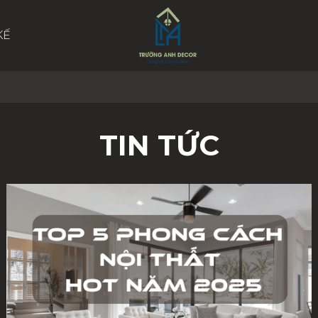
KẾ
TIN TỨC