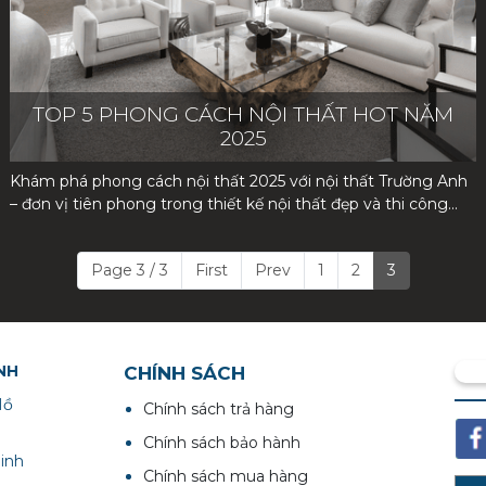
TOP 5 PHONG CÁCH NỘI THẤT HOT NĂM
2025
Khám phá phong cách nội thất 2025 với nội thất Trường Anh
– đơn vị tiên phong trong thiết kế nội thất đẹp và thi công
trọn gói tại Việt Nam. Từ thiết kế nội thất tối giản tinh tế, nội
thất sang trọng đẳng cấp đến thiết kế nội thất bền vững và
Page 3 / 3
First
Prev
1
2
3
nội thất thông minh hiện đại, chúng tôi mang đến không
gian sống hoàn hảo, phù hợp với mọi nhu cầu. Đặc biệt, thiết
kế nội thất phong thủy của chúng tôi giúp gia đình bạn đón
tài lộc và bình an. Với đội ngũ chuyên gia giàu kinh nghiệm và
công nghệ tiên tiến, nội thất Trường Anh cam kết biến ý
NH
CHÍNH SÁCH
tưởng của bạn thành hiện thực. Liên hệ ngay hôm naY.
Hồ
Chính sách trả hàng
Chính sách bảo hành
inh
Chính sách mua hàng