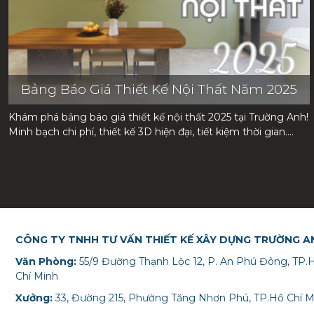
Bảng Báo Giá Thiết Kế Nội Thất Năm 2025
Khám phá bảng báo giá thiết kế nội thất 2025 tại Trường Anh!
Minh bạch chi phí, thiết kế 3D hiện đại, tiết kiệm thời gian.
Liên hệ ngay để nhận tư vấn miễn phí!
CÔNG TY TNHH TƯ VẤN THIẾT KẾ XÂY DỰNG TRƯỜNG A
Văn Phòng:
55/9 Đường Thạnh Lộc 12, P. An Phú Đông, TP.
Chí Minh
Xưởng:
33, Đường 215, Phường Tăng Nhơn Phú, TP.Hồ Chí M